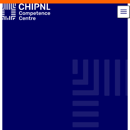
Diensten
Ecosysteem
Talent Hub
Nieuws
Agenda
Over ons
Contact