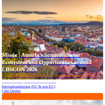
Missie | Austria’s Semiconductor
Ecosystem and Opportunities around
EBSCON 2026
07-10-2026 - 09-10-2026 | Graz, Carinthia and Styria, Austria
Handelsmissies | Conferenties & Beurzen
Internationalisering (EU & non-EU)
Chip Design