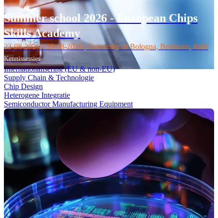
Summer school 2026 - European Chips
Skills Academy
23-08-2026 - 28-08-2026 | University of Bologna, Bertinoro, Italië
Kennissessies
Internationalisering (EU & non-EU)
Supply Chain & Technologie
Chip Design
Heterogene Integratie
Semiconductor Manufacturing Equipment