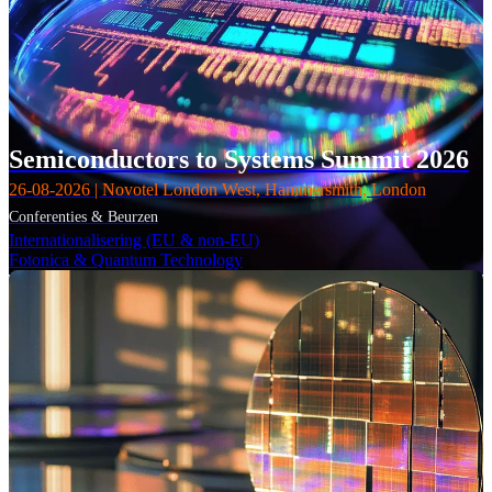
Semiconductors to Systems Summit 2026
26-08-2026 | Novotel London West, Hammersmith, London
Conferenties & Beurzen
Internationalisering (EU & non-EU)
Fotonica & Quantum Technology