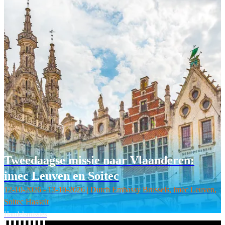
Tweedaagse missie naar Vlaanderen:
imec Leuven en Soitec
12-10-2026 - 13-10-2026 | Dutch Embassy Brussels, imec Leuven,
Soitec Hasselt
Handelsmissies