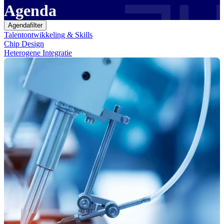
Agenda
Agendafilter
Talentontwikkeling & Skills
Chip Design
Heterogene Integratie