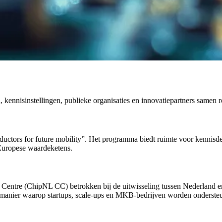
ennisinstellingen, publieke organisaties en innovatiepartners samen r
ctors for future mobility”. Het programma biedt ruimte voor kennisdel
n Europese waardeketens.
ntre (ChipNL CC) betrokken bij de uitwisseling tussen Nederland en 
e manier waarop startups, scale-ups en MKB-bedrijven worden onderste