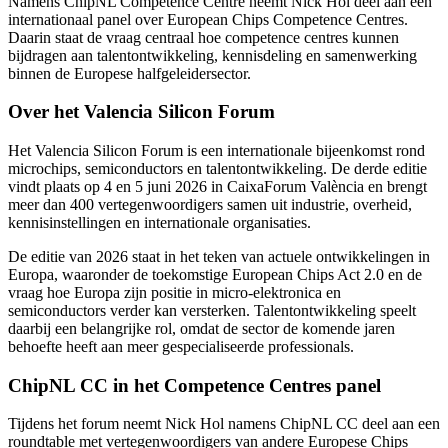
Namens ChipNL Competence Centre neemt Nick Hol deel aan een
internationaal panel over European Chips Competence Centres.
Daarin staat de vraag centraal hoe competence centres kunnen
bijdragen aan talentontwikkeling, kennisdeling en samenwerking
binnen de Europese halfgeleidersector.
Over het Valencia Silicon Forum
Het Valencia Silicon Forum is een internationale bijeenkomst rond
microchips, semiconductors en talentontwikkeling. De derde editie
vindt plaats op 4 en 5 juni 2026 in CaixaForum València en brengt
meer dan 400 vertegenwoordigers samen uit industrie, overheid,
kennisinstellingen en internationale organisaties.
De editie van 2026 staat in het teken van actuele ontwikkelingen in
Europa, waaronder de toekomstige European Chips Act 2.0 en de
vraag hoe Europa zijn positie in micro-elektronica en
semiconductors verder kan versterken. Talentontwikkeling speelt
daarbij een belangrijke rol, omdat de sector de komende jaren
behoefte heeft aan meer gespecialiseerde professionals.
ChipNL CC in het Competence Centres panel
Tijdens het forum neemt Nick Hol namens ChipNL CC deel aan een
roundtable met vertegenwoordigers van andere Europese Chips