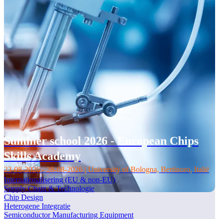
Summer school 2026 - European Chips
Skills Academy
23-08-2026 - 28-08-2026 | University of Bologna, Bertinoro, Italië
Internationalisering (EU & non-EU)
Supply Chain & Technologie
Chip Design
Heterogene Integratie
Semiconductor Manufacturing Equipment