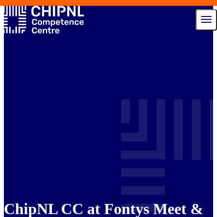
Diensten
Ecosysteem
Talent Hub
Nieuws
Agenda
Over ons
Contact
ChipNL CC at Fontys Meet &