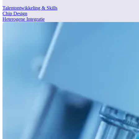
Talentontwikkeling & Skills
Chip Design
Heterogene Integratie