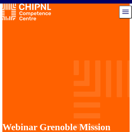
Diensten
Ecosysteem
Talent Hub
Nieuws
Agenda
Over ons
Contact
Webinar Grenoble Mission