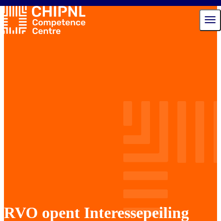
Diensten
Ecosysteem
Talent Hub
Nieuws
Agenda
Over ons
Contact
RVO opent Interessepeiling