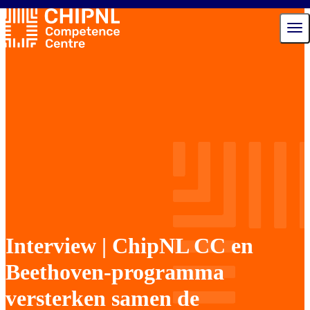
Diensten
Ecosysteem
Talent Hub
Nieuws
Agenda
Over ons
Contact
Interview | ChipNL CC en
Beethoven-programma
versterken samen de