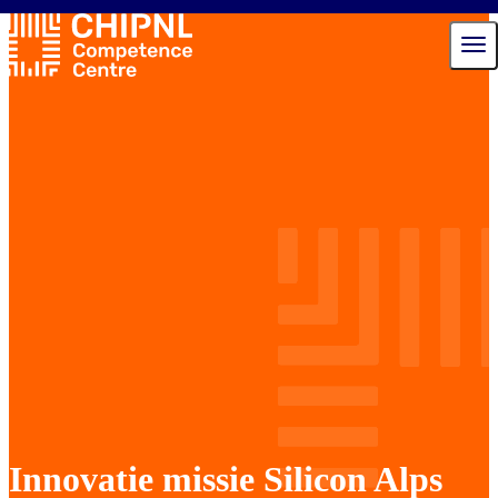
Diensten
Ecosysteem
Talent Hub
Nieuws
Agenda
Over ons
Contact
Innovatie missie Silicon Alps